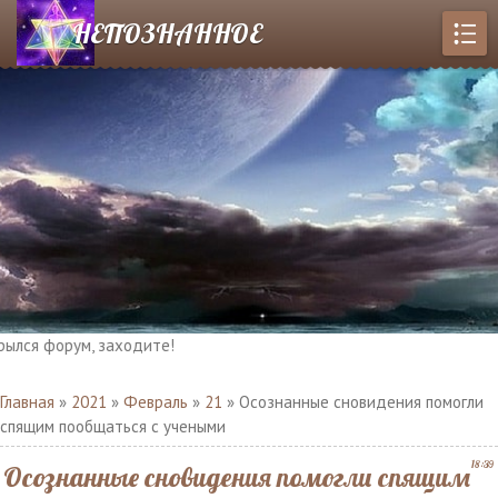
НЕПОЗНАННОЕ
 форум, заходите!
Главная
»
2021
»
Февраль
»
21
» Осознанные сновидения помогли
спящим пообщаться с учеными
18:39
Осознанные сновидения помогли спящим