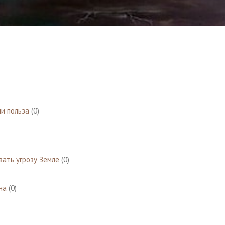
ли польза
(0)
ать угрозу Земле
(0)
на
(0)