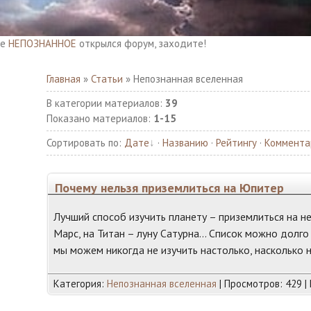
НАННОЕ
открылся форум, заходите!
Главная
»
Статьи
» Непознанная вселенная
В категории материалов
:
39
Показано материалов
:
1-15
Сортировать по
:
Дате
·
Названию
·
Рейтингу
·
Коммента
Почему нельзя приземлиться на Юпитер
Лучший способ изучить планету – приземлиться на н
Марс, на Титан – луну Сатурна… Список можно долго
мы можем никогда не изучить настолько, насколько н
Категория:
Непознанная вселенная
| Просмотров: 429 |