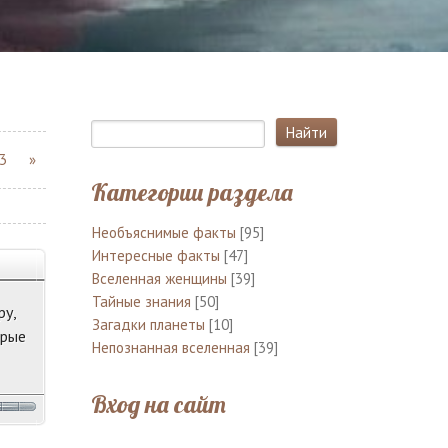
3
»
Категории раздела
Необъяснимые факты
[95]
Интересные факты
[47]
Вселенная женщины
[39]
Тайные знания
[50]
ру,
Загадки планеты
[10]
орые
Непознанная вселенная
[39]
Вход на сайт