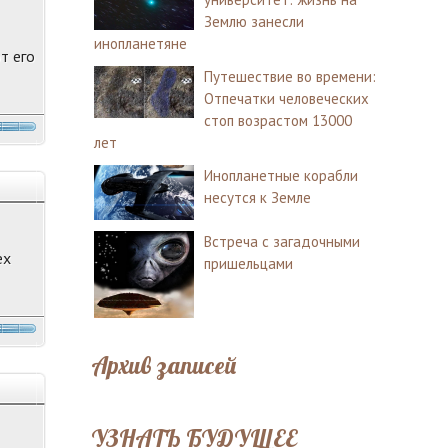
Землю занесли
инопланетяне
т его
Путешествие во времени:
Отпечатки человеческих
стоп возрастом 13000
лет
Инопланетные корабли
несутся к Земле
Встреча с загадочными
ех
пришельцами
Архив записей
УЗНАТЬ БУДУЩЕЕ