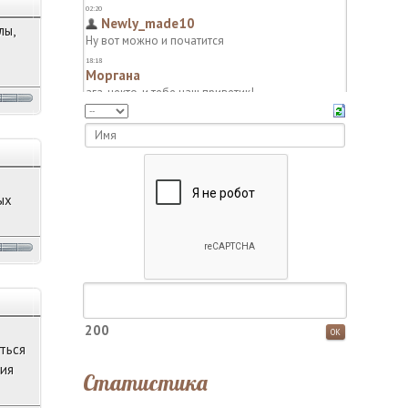
лы,
ых
200
ться
ния
Статистика