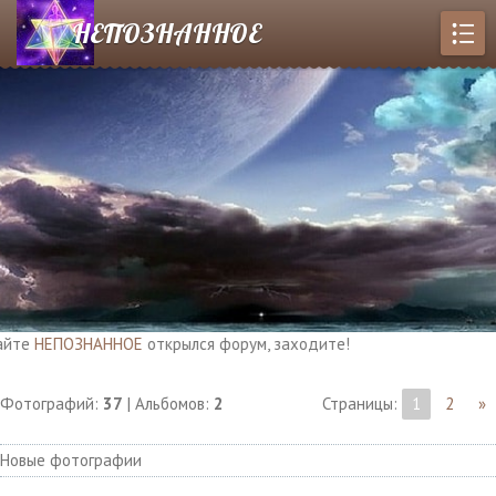
НЕПОЗНАННОЕ
е
НЕПОЗНАННОЕ
открылся форум, заходите!
Фотографий:
37
| Альбомов:
2
Страницы
:
1
2
»
Новые фотографии